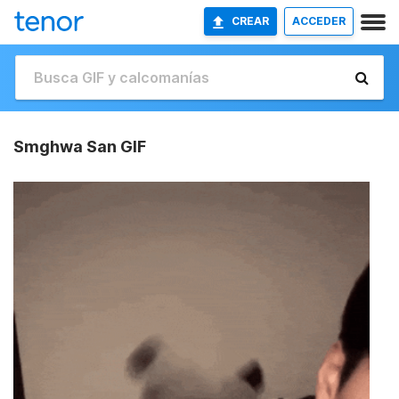
CREAR
ACCEDER
Smghwa San GIF