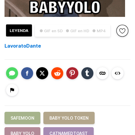
LEYENDA
● GIF en SD
● GIF en HD
● MP4
LavoratoDante
SAFEMOON
BABY YOLO TOKEN
BABY YOLO
CATNAMEDTOAST