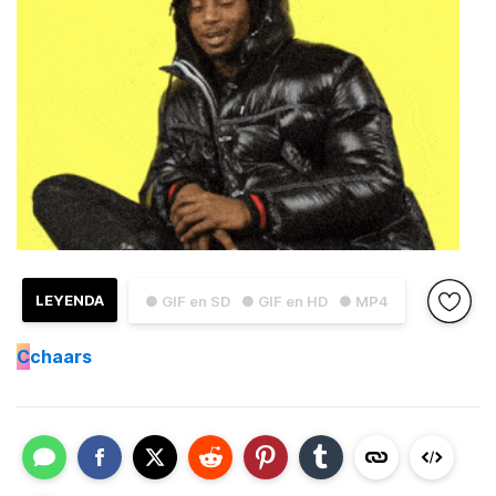
LEYENDA
● GIF en SD
● GIF en HD
● MP4
C
chaars