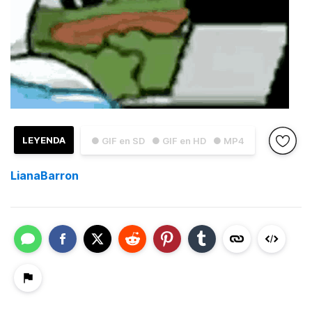
LEYENDA
● GIF en SD
● GIF en HD
● MP4
LianaBarron