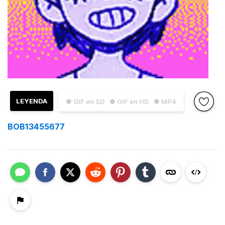
LEYENDA
● GIF en SD
● GIF en HD
● MP4
BOB13455677