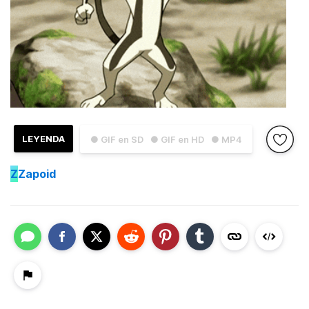
LEYENDA
● GIF en SD
● GIF en HD
● MP4
Z
Zapoid