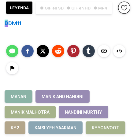
LEYENDA
● GIF en SD
● GIF en HD
● MP4
D
Divi11
MANAN
MANIK AND NANDINI
MANIK MALHOTRA
NANDINI MURTHY
KY2
KAISI YEH YAARIAAN
KYYONVOOT