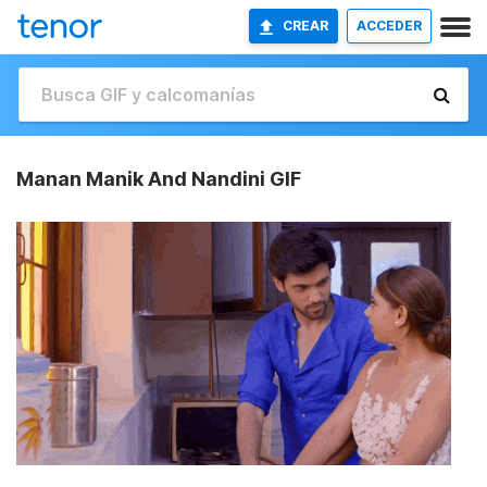
CREAR
ACCEDER
Manan Manik And Nandini GIF