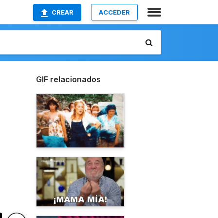
CREAR
ACCEDER
GIF relacionados