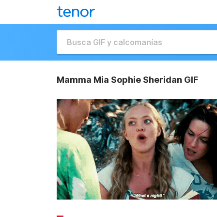
Mamma Mia Sophie Sheridan GIF