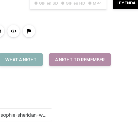
LEYENDA
● GIF en SD
● GIF en HD
● MP4
WHAT A NIGHT
A NIGHT TO REMEMBER