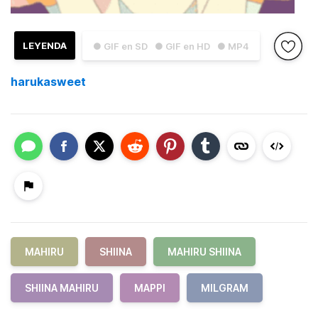
LEYENDA
● GIF en SD
● GIF en HD
● MP4
harukasweet
MAHIRU
SHIINA
MAHIRU SHIINA
SHIINA MAHIRU
MAPPI
MILGRAM