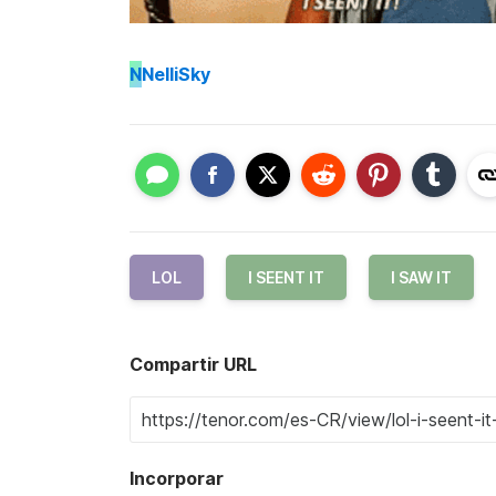
N
NelliSky
LOL
I SEENT IT
I SAW IT
Compartir URL
Incorporar