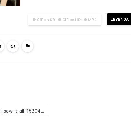
LEYENDA
● GIF en SD
● GIF en HD
● MP4