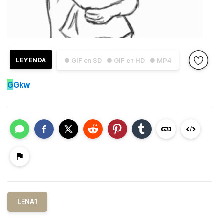
LEYENDA
● GIF en SD
● GIF en HD
● MP4
G
Gkw
LENA1