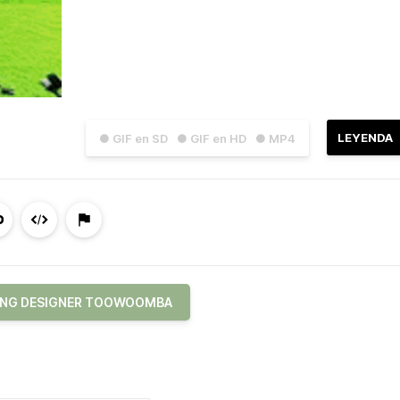
LEYENDA
● GIF en SD
● GIF en HD
● MP4
ING DESIGNER TOOWOOMBA