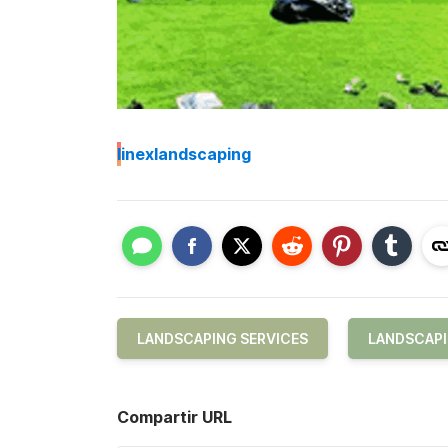
I
inexlandscaping
LANDSCAPING SERVICES
LANDSCAP
Compartir URL