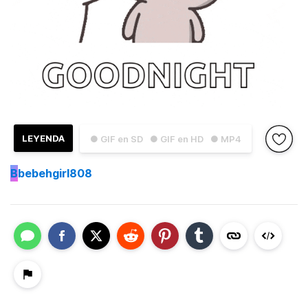
LEYENDA
● GIF en SD
● GIF en HD
● MP4
B
bebehgirl808