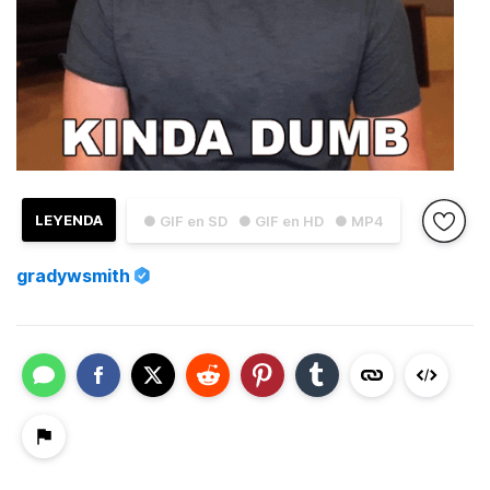
LEYENDA
● GIF en SD
● GIF en HD
● MP4
gradywsmith