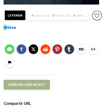
LEYENDA
● GIF en SD
● GIF en HD
● MP4
N
Nitee
KERRI MA I MIR NE BOT
Compartir URL