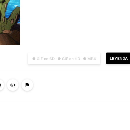
LEYENDA
● GIF en SD
● GIF en HD
● MP4