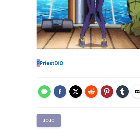
P
PriestDiO
JOJO