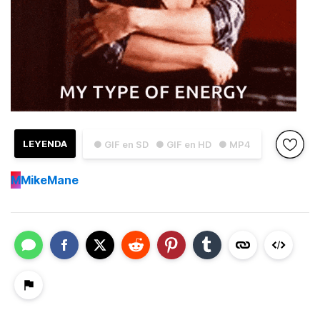
LEYENDA
● GIF en SD
● GIF en HD
● MP4
M
MikeMane