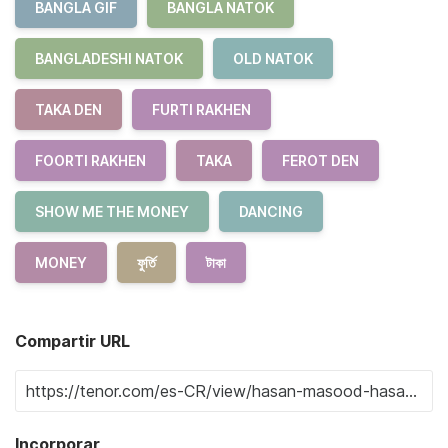
BANGLA GIF
BANGLA NATOK
BANGLADESHI NATOK
OLD NATOK
TAKA DEN
FURTI RAKHEN
FOORTI RAKHEN
TAKA
FEROT DEN
SHOW ME THE MONEY
DANCING
MONEY
ফুর্তি
টাকা
Compartir URL
Incorporar