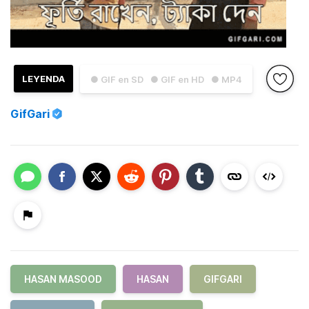
LEYENDA
● GIF en SD
● GIF en HD
● MP4
GifGari
HASAN MASOOD
HASAN
GIFGARI