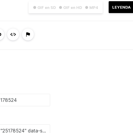
LEYENDA
● GIF en SD
● GIF en HD
● MP4