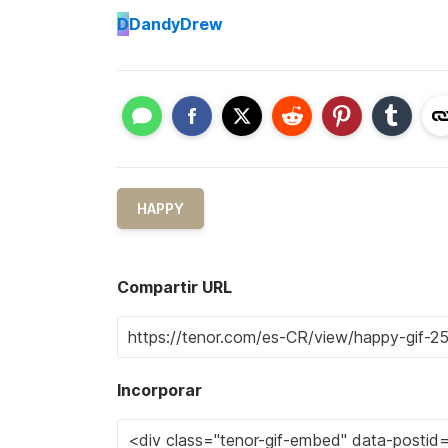
D
DandyDrew
HAPPY
Compartir URL
Incorporar