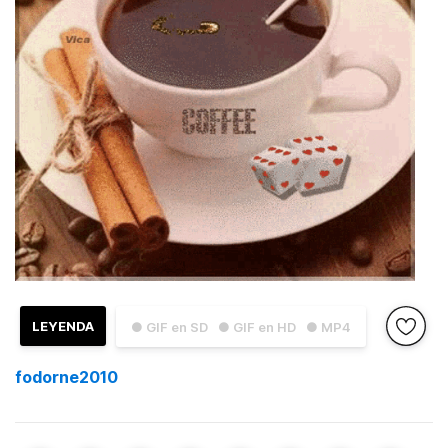
LEYENDA
● GIF en SD
● GIF en HD
● MP4
fodorne2010