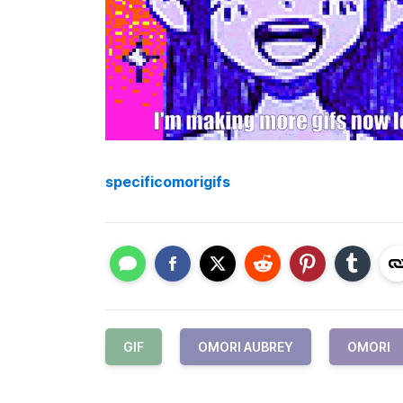
specificomorigifs
GIF
OMORI AUBREY
OMORI