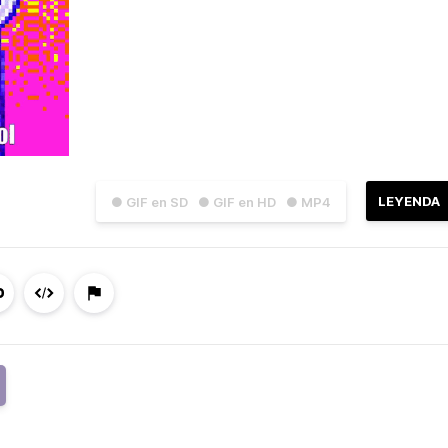
LEYENDA
● GIF en SD
● GIF en HD
● MP4