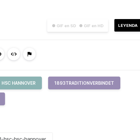
LEYENDA
● GIF en SD
● GIF en HD
HSC HANNOVER
1893TRADITIONVERBINDET