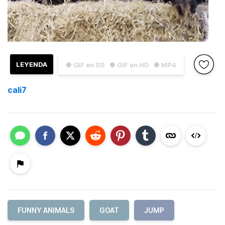
LEYENDA
● GIF en SD
● GIF en HD
● MP4
cali7
FUNNY ANIMALS
GOAT
JUMP