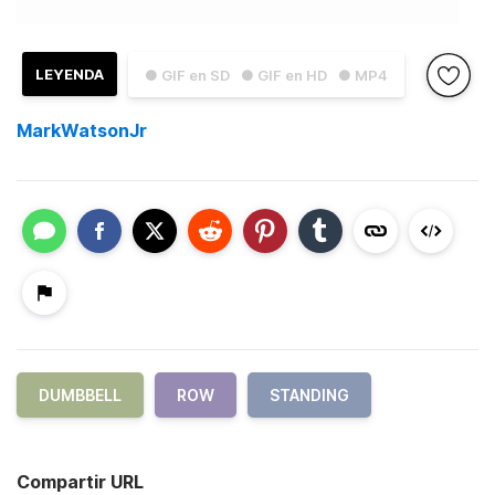
LEYENDA
● GIF en SD
● GIF en HD
● MP4
MarkWatsonJr
DUMBBELL
ROW
STANDING
Compartir URL