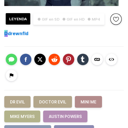
LEYENDA
● GIF en SD
● GIF en HD
● MP4
D
drewnfld
DR EVIL
DOCTOR EVIL
MINI ME
MIKE MYERS
AUSTIN POWERS