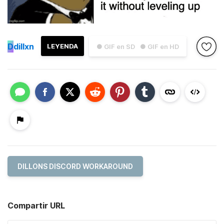
D
dillxn
LEYENDA
● GIF en SD
● GIF en HD
DILLONS DISCORD WORKAROUND
Compartir URL