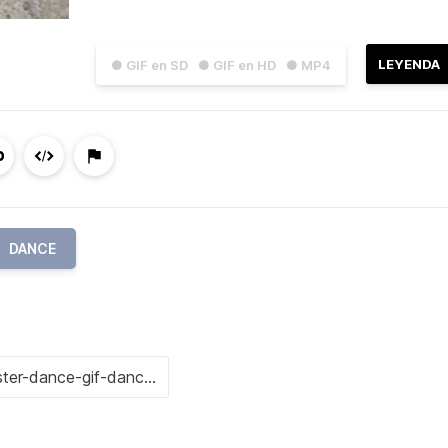
LEYENDA
● GIF en SD
● GIF en HD
● MP4
DANCE