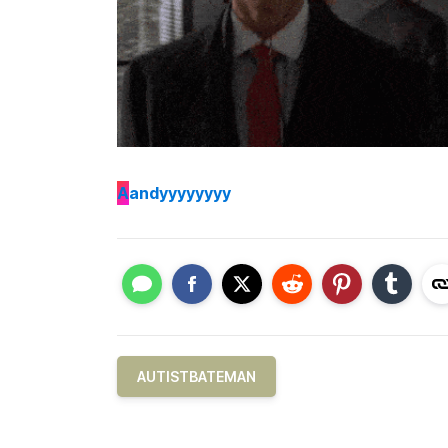
A
andyyyyyyyy
AUTISTBATEMAN