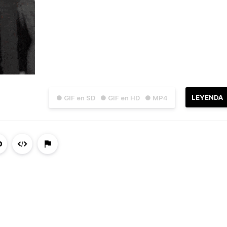
LEYENDA
● GIF en SD
● GIF en HD
● MP4