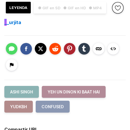
LEYENDA
● GIF en SD
● GIF en HD
● MP4
_
_urjita
ASHI SINGH
YEH UN DINON KI BAAT HAI
YUDKBH
CONFUSED
Compartir URL