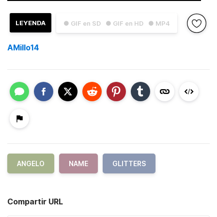
LEYENDA
● GIF en SD
● GIF en HD
● MP4
AMillo14
ANGELO
NAME
GLITTERS
Compartir URL