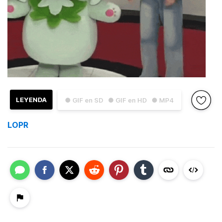
LEYENDA
● GIF en SD
● GIF en HD
● MP4
LOPR