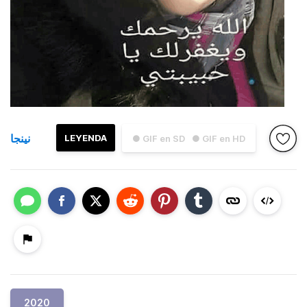
نينجا
LEYENDA
● GIF en SD
● GIF en HD
2020