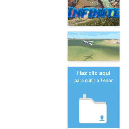
Haz clic aquí
para subir a Tenor