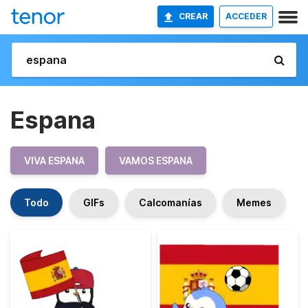
CREAR
ACCEDER
Espana
VIVA ESPANA
VAMOS ESPANA
Todo
GIFs
Calcomanías
Memes