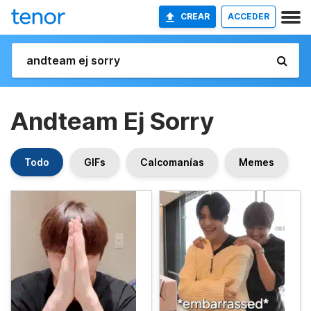
CREAR
ACCEDER
Andteam Ej Sorry
Todo
GIFs
Calcomanías
Memes