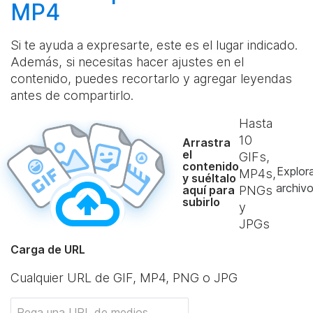
MP4
Si te ayuda a expresarte, este es el lugar indicado.
Además, si necesitas hacer ajustes en el
contenido, puedes recortarlo y agregar leyendas
antes de compartirlo.
Hasta
10
Arrastra
el
GIFs,
contenido
Explor
MP4s,
y suéltalo
archiv
aquí para
PNGs
subirlo
y
JPGs
Carga de URL
Cualquier URL de GIF, MP4, PNG o JPG