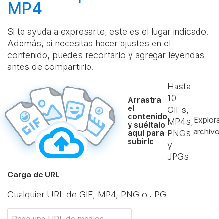
MP4
Si te ayuda a expresarte, este es el lugar indicado.
Además, si necesitas hacer ajustes en el
contenido, puedes recortarlo y agregar leyendas
antes de compartirlo.
Hasta
10
Arrastra
el
GIFs,
contenido
Explor
MP4s,
y suéltalo
archiv
aquí para
PNGs
subirlo
y
JPGs
Carga de URL
Cualquier URL de GIF, MP4, PNG o JPG