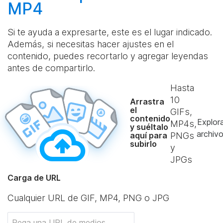
MP4
Si te ayuda a expresarte, este es el lugar indicado.
Además, si necesitas hacer ajustes en el
contenido, puedes recortarlo y agregar leyendas
antes de compartirlo.
Hasta
10
Arrastra
el
GIFs,
contenido
Explor
MP4s,
y suéltalo
archiv
aquí para
PNGs
subirlo
y
JPGs
Carga de URL
Cualquier URL de GIF, MP4, PNG o JPG