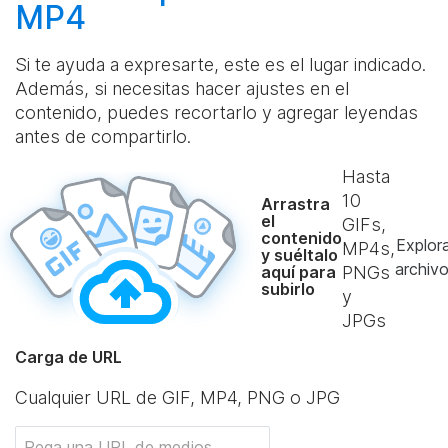
MP4
Si te ayuda a expresarte, este es el lugar indicado.
Además, si necesitas hacer ajustes en el
contenido, puedes recortarlo y agregar leyendas
antes de compartirlo.
Hasta
10
Arrastra
el
GIFs,
contenido
Explor
MP4s,
y suéltalo
archiv
aquí para
PNGs
subirlo
y
JPGs
Carga de URL
Cualquier URL de GIF, MP4, PNG o JPG