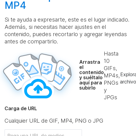
MP4
Si te ayuda a expresarte, este es el lugar indicado.
Además, si necesitas hacer ajustes en el
contenido, puedes recortarlo y agregar leyendas
antes de compartirlo.
Hasta
10
Arrastra
el
GIFs,
contenido
Explor
MP4s,
y suéltalo
archiv
aquí para
PNGs
subirlo
y
JPGs
Carga de URL
Cualquier URL de GIF, MP4, PNG o JPG