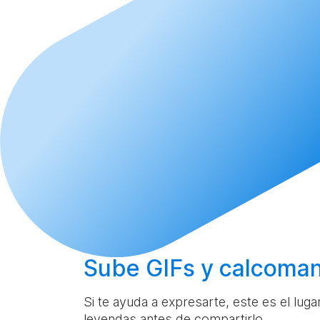
Sube
GIFs y calcoman
Si te ayuda a expresarte, este es el lug
leyendas antes de compartirlo.