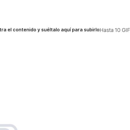
ra el contenido y suéltalo aquí para subirlo
Hasta
10
GIF