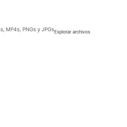
s, MP4s, PNGs y JPGs
Explorar archivos