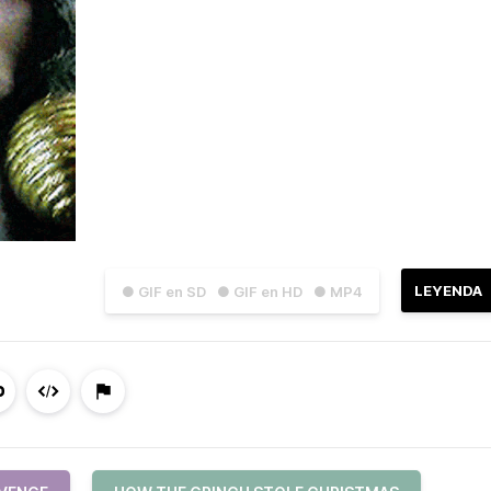
LEYENDA
● GIF en SD
● GIF en HD
● MP4