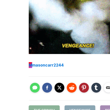
M
masoncarr2244