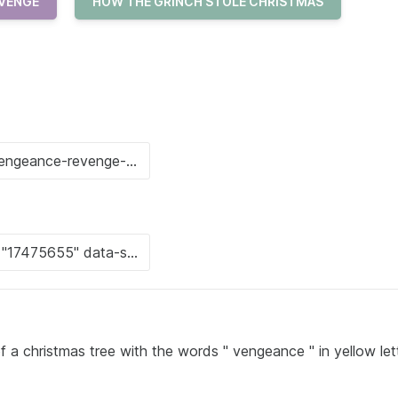
VENGE
HOW THE GRINCH STOLE CHRISTMAS
f a christmas tree with the words " vengeance " in yellow let