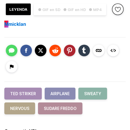
LEYENDA
● GIF en SD
● GIF en HD
● MP4
M
micklan
TED STRIKER
AIRPLANE
SWEATY
NERVOUS
SUDARE FREDDO