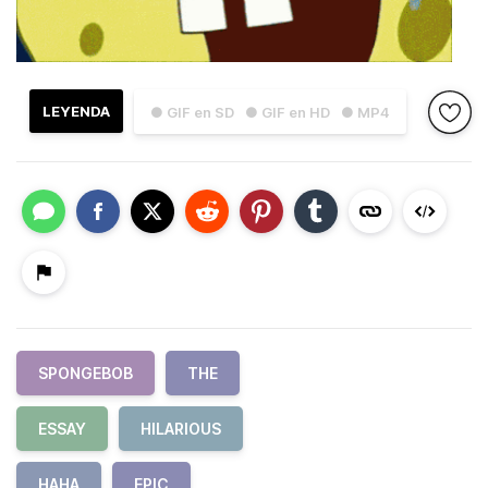
LEYENDA
● GIF en SD
● GIF en HD
● MP4
SPONGEBOB
THE
ESSAY
HILARIOUS
HAHA
EPIC