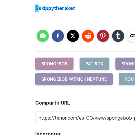
S
skippytheraket
SPONGEBOB
PATRICK
SPONG
SPONGEBOB PATRICK NEPTUNE
YOU
Compartir URL
Incorporar