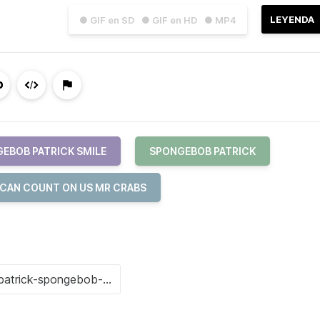
LEYENDA
● GIF en SD
● GIF en HD
● MP4
EBOB PATRICK SMILE
SPONGEBOB PATRICK
 CAN COUNT ON US MR CRABS