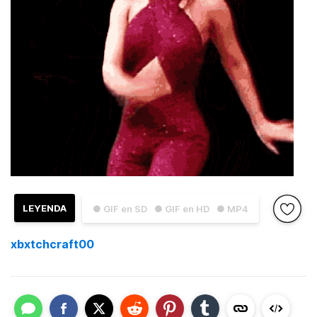
LEYENDA
● GIF en SD
● GIF en HD
● MP4
xbxtchcraft00