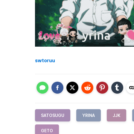
swtoruu
SATOSUGU
YRINA
JJK
GETO