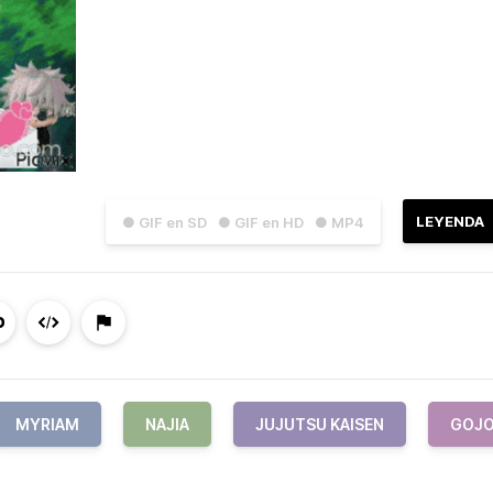
LEYENDA
● GIF en SD
● GIF en HD
● MP4
MYRIAM
NAJIA
JUJUTSU KAISEN
GOJ