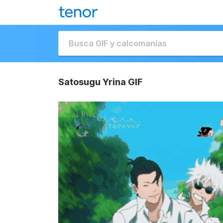
Satosugu Yrina GIF