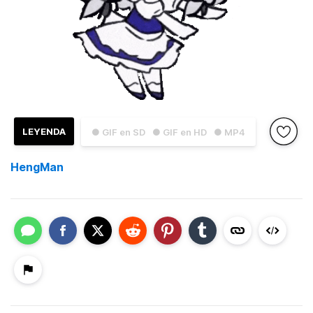
LEYENDA
● GIF en SD
● GIF en HD
● MP4
HengMan