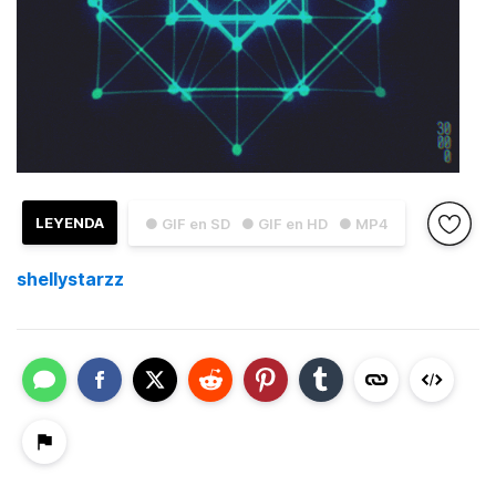
LEYENDA
● GIF en SD
● GIF en HD
● MP4
shellystarzz