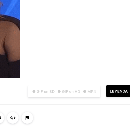
LEYENDA
● GIF en SD
● GIF en HD
● MP4