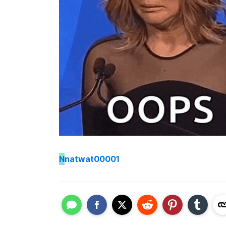
N
natwat00001